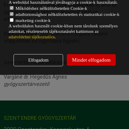
A weboldal használatával jóváhagyja a cookie-k használatát.
Érdemes követni
Facebook oldalunkat
is, ahol az
Működéshez nélkülözhetetlen Cookie-k
ügyeleti rendről, aktuális akciókról találnak
adatbiztonsághoz nélkülözhetetlen és statisztikai cookie-k
információt.
marketing cookie-k
A weboldalon használt cookie-kban nem tárolunk személyes
adatokat, részletesebb tájékoztatásért kattintson az
Célkitűzésünk
: egy pillanatra megállni rohanó
adatvédelmi tájékoztatóra
.
világunkban és egymásra figyelni.
Mindet elfogadom
Elfogadom
Szeretettel várjuk patikánkban:
Vargáné dr. Hegedűs Ágnes
gyógyszertárvezető
SZENT ENDRE GYÓGYSZERTÁR