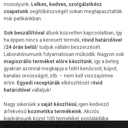
mosolyunk.
Lelkes, kedves, szolgálatkész
csapatunk
segítőkészségét sokan megtapasztalták
már patikánkban.
Sok beszállítóval
állunk közvetlen kapcsolatban, így
ha éppen nincs a keresett termék,
rövid határidővel
/24 órán belül/
tudjuk vállalni beszerzését.
Laboratóriumunk folyamatosan működik. Nagyon sok
magiszrális terméket előre készítünk
, így a beteg
gyakran azonnal megkapja a felírt kenőcsöt, kúpot,
kanalas orvosságot, stb. – nem kell visszajönnie
értre.
Egyedi receptúrák
elkészítését r
övid
határidővel
vállaljuk!
Nagy sikerűek a
saját készítésű
, igen kedvező
árfekvésű
kozmetika termékeink
. Akciós
kiadványunk közel 100 termékkel, postaládába
terjesztve minden hónap elején jelenik meg.