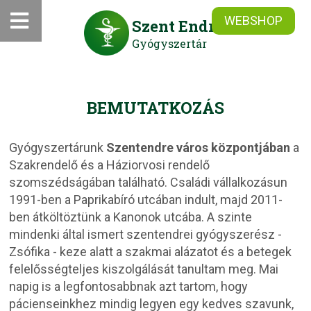
WEBSHOP
Szent Endre
Gyógyszertár
BEMUTATKOZÁS
Gyógyszertárunk
Szentendre város központjában
a
Szakrendelő és a Háziorvosi rendelő
szomszédságában található. Családi vállalkozásun
1991-ben a Paprikabíró utcában indult, majd 2011-
ben átköltöztünk a Kanonok utcába. A szinte
mindenki által ismert szentendrei gyógyszerész -
Zsófika - keze alatt a szakmai alázatot és a betegek
felelősségteljes kiszolgálását tanultam meg. Mai
napig is a legfontosabbnak azt tartom, hogy
pácienseinkhez mindig legyen egy kedves szavunk,