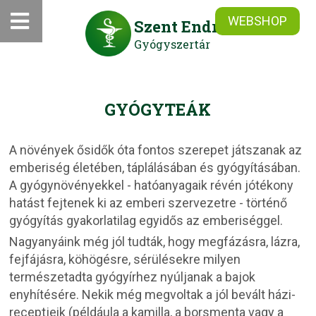
WEBSHOP
Szent Endre
Gyógyszertár
GYÓGYTEÁK
A növények ősidők óta fontos szerepet játszanak az
emberiség életében, táplálásában és gyógyításában.
A gyógynövényekkel - hatóanyagaik révén jótékony
hatást fejtenek ki az emberi szervezetre - történő
gyógyítás gyakorlatilag egyidős az emberiséggel.
Nagyanyáink még jól tudták, hogy megfázásra, lázra,
fejfájásra, köhögésre, sérülésekre milyen
természetadta gyógyírhez nyúljanak a bajok
enyhítésére. Nekik még megvoltak a jól bevált házi-
receptjeik (példáula a kamilla, a borsmenta vagy a