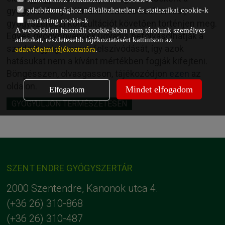
gyógynövénnyel történő kezelés csak orvosi,
adatbiztonsághoz nélkülözhetetlen és statisztikai cookie-k
marketing cookie-k
gyógyszerészi konzultációt követően történjen meg.
A weboldalon használt cookie-kban nem tárolunk személyes
Egyes gyógynövények ugyanis befolyásolhatják a
adatokat, részletesebb tájékoztatásért kattintson az
szedett gyógyszerek felszívódását, így azok
adatvédelmi tájékoztatóra
.
hatásukat nem a kívánt mértékben fogják kifejteni.
Böngésszen, olvasgasson, tájékozódjon
ezen
az
oldalon
.
Mindet elfogadom
Elfogadom
GYÓGYULJON TERMÉSZETESEN
SZENT ENDRE GYÓGYSZERTÁR
2000 Szentendre, Kanonok utca 4.
(+36 26) 310-868
(+36 26) 310-487