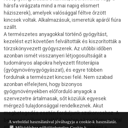
hársfa virágzata mind a mai napig elismert
háziszerek), amelyek valósággal féltve őrzött
kincsek voltak. Alkalmazásuk, ismeretük apáról fiúra
szállt.
A természetes anyagokkal történő gyógyítást,
kezelést ezt követően felváltották és kiszorították a
törzskönyvezett gyógyszerek. Az utóbbi időben
azonban ismét visszanyeri létjogosultságát a
tudományos alapokra helyezett fitoterápia
(gyógynövénygyógyászat), és egyre többen
fordulnak a természet kincsei felé.
Nem szabad
azonban elfelejteni, hogy bizonyos
gyógynövényekben előforduló anyagok a
szervezetre ártalmasak, sőt közülük egyesek
mérgező tulajdonsággal rendelkeznek.
Akut
megbetegedés esetén forduljunk szakorvoshoz. A
betegség súlyosságától függően a kezelőorvos által
A weboldal használatával jóváhagyja a cookie-k használatát.
előírt gyógyszeres terápia kiegészítéseként a
Működéshez nélkülözhetetlen Cookie-k